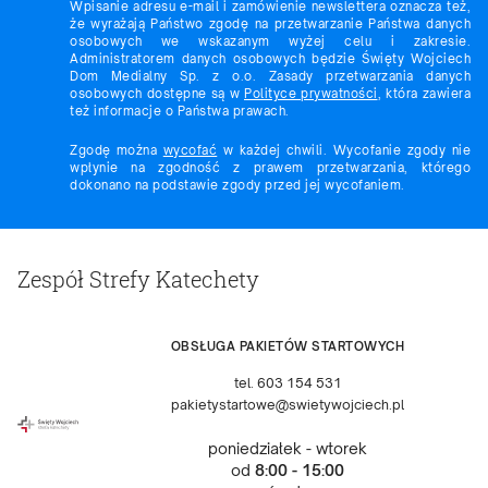
Wpisanie adresu e-mail i zamówienie newslettera oznacza też,
że wyrażają Państwo zgodę na przetwarzanie Państwa danych
osobowych we wskazanym wyżej celu i zakresie.
Administratorem danych osobowych będzie Święty Wojciech
Dom Medialny Sp. z o.o. Zasady przetwarzania danych
osobowych dostępne są w
Polityce prywatności
, która zawiera
też informacje o Państwa prawach.
Zgodę można
wycofać
w każdej chwili. Wycofanie zgody nie
wpłynie na zgodność z prawem przetwarzania, którego
dokonano na podstawie zgody przed jej wycofaniem.
Zespół Strefy Katechety
OBSŁUGA PAKIETÓW STARTOWYCH
tel. 603 154 531
pakietystartowe@swietywojciech.pl
poniedziałek - wtorek
od
8:00 - 15:00