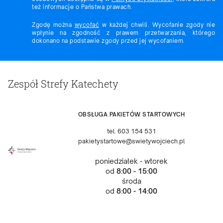
też informacje o Państwa prawach.
Zgodę można
wycofać
w każdej chwili. Wycofanie zgody nie
wpłynie na zgodność z prawem przetwarzania, którego
dokonano na podstawie zgody przed jej wycofaniem.
Zespół Strefy Katechety
OBSŁUGA PAKIETÓW STARTOWYCH
tel. 603 154 531
pakietystartowe@swietywojciech.pl
poniedziałek - wtorek
od
8:00 - 15:00
środa
od
8:00 - 14:00