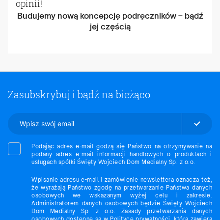
opinii!
Budujemy nową koncepcję podręczników – bądź
jej częścią
Zasubskrybuj i bądź na bieżąco
Podając adres e-mail godzą się Państwo na otrzymywanie na
podany adres e-mail informacji handlowych o produktach i
usługach spółki Święty Wojciech Dom Medialny Sp. z o.o.
Wpisanie adresu e-mail i zamówienie newslettera oznacza też,
że wyrażają Państwo zgodę na przetwarzanie Państwa danych
osobowych we wskazanym wyżej celu i zakresie.
Administratorem danych osobowych będzie Święty Wojciech
Dom Medialny Sp. z o.o. Zasady przetwarzania danych
osobowych dostępne są w
Polityce prywatności
, która zawiera