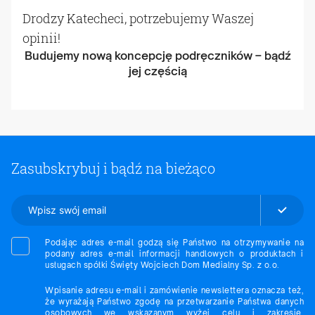
Drodzy Katecheci, potrzebujemy Waszej
opinii!
Budujemy nową koncepcję podręczników – bądź
jej częścią
Zasubskrybuj i bądź na bieżąco
Podając adres e-mail godzą się Państwo na otrzymywanie na
podany adres e-mail informacji handlowych o produktach i
usługach spółki Święty Wojciech Dom Medialny Sp. z o.o.
Wpisanie adresu e-mail i zamówienie newslettera oznacza też,
że wyrażają Państwo zgodę na przetwarzanie Państwa danych
osobowych we wskazanym wyżej celu i zakresie.