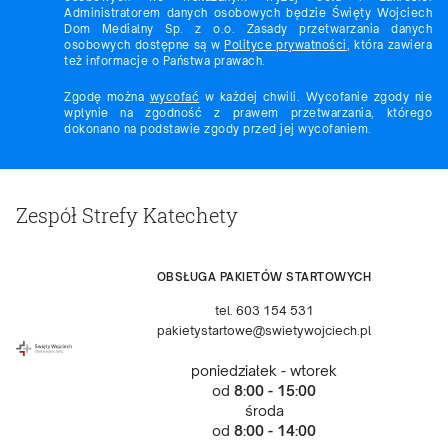
Administratorem danych osobowych będzie Święty Wojciech
Dom Medialny Sp. z o.o. Zasady przetwarzania danych
osobowych dostępne są w
Polityce prywatności
, która zawiera
też informacje o Państwa prawach.
Zgodę można
wycofać
w każdej chwili. Wycofanie zgody nie
wpłynie na zgodność z prawem przetwarzania, którego
dokonano na podstawie zgody przed jej wycofaniem.
Zespół Strefy Katechety
OBSŁUGA PAKIETÓW STARTOWYCH
tel. 603 154 531
pakietystartowe@swietywojciech.pl
poniedziałek - wtorek
od
8:00 - 15:00
środa
od
8:00 - 14:00