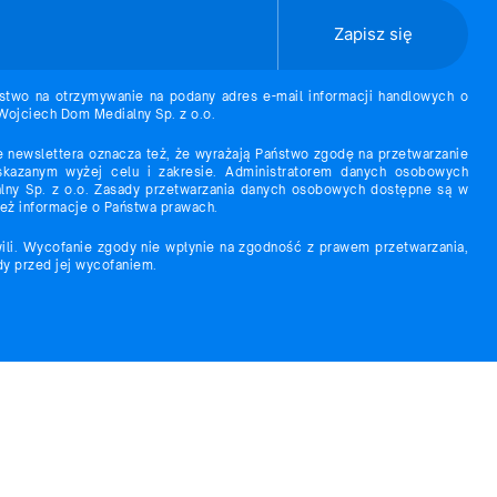
Zapisz się
stwo na otrzymywanie na podany adres e-mail informacji handlowych o
 Wojciech Dom Medialny Sp. z o.o.
e newslettera oznacza też, że wyrażają Państwo zgodę na przetwarzanie
azanym wyżej celu i zakresie. Administratorem danych osobowych
ny Sp. z o.o. Zasady przetwarzania danych osobowych dostępne są w
 też informacje o Państwa prawach.
ili. Wycofanie zgody nie wpłynie na zgodność z prawem przetwarzania,
y przed jej wycofaniem.