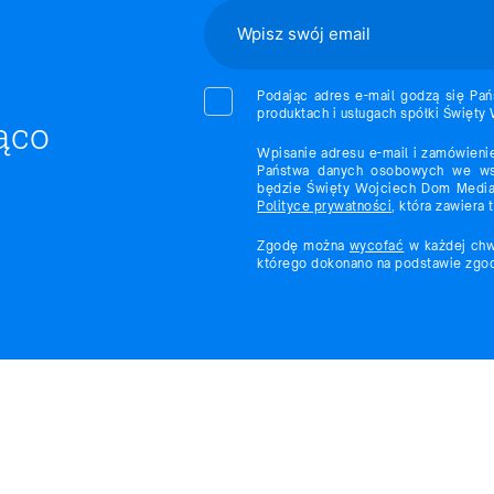
Podając adres e-mail godzą się Pań
produktach i usługach spółki Święty
ąco
Wpisanie adresu e-mail i zamówieni
Państwa danych osobowych we wsk
będzie Święty Wojciech Dom Medial
Polityce prywatności
, która zawiera
Zgodę można
wycofać
w każdej chw
którego dokonano na podstawie zgod