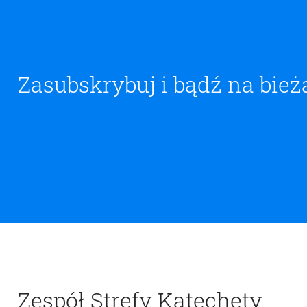
Zasubskrybuj i bądź na bież
Zespół Strefy Katechety