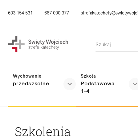
Przejdź
603 154 531
667 000 377
strefakatechety@swietywojci
do
treści
Wychowanie
Szkoła
przedszkolne
Podstawowa
1-4
Szkolenia