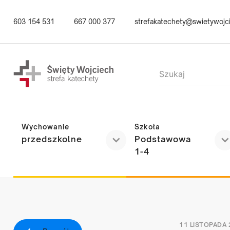
Przejdź
603 154 531
667 000 377
strefakatechety@swietywojci
do
treści
Wychowanie
Szkoła
przedszkolne
Podstawowa
1-4
11 LISTOPADA