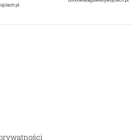
borkowska@swietywojciech.pl
jciech.pl
 prywatności