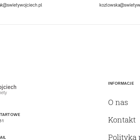
ak@swietywojciech.pl
kozlowska@swietywo
INFORMACJE
O nas
STARTOWE
Kontakt
31
Polityka
AIL