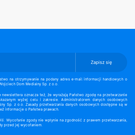
Zapisz się
stwo na otrzymywanie na podany adres e-mail informacji handlowych o
 Wojciech Dom Medialny Sp. z o.o.
e newslettera oznacza też, że wyrażają Państwo zgodę na przetwarzanie
azanym wyżej celu i zakresie. Administratorem danych osobowych
ny Sp. z o.o. Zasady przetwarzania danych osobowych dostępne są w
 też informacje o Państwa prawach.
ili. Wycofanie zgody nie wpłynie na zgodność z prawem przetwarzania,
y przed jej wycofaniem.