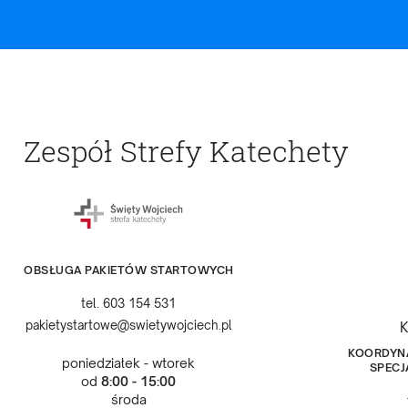
Zespół Strefy Katechety
OBSŁUGA PAKIETÓW STARTOWYCH
tel. 603 154 531
pakietystartowe@swietywojciech.pl
K
KOORDYNA
poniedziałek - wtorek
SPECJ
od
8:00 - 15:00
środa