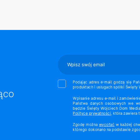
Podając adres e-mail godzą się Pań
produktach i usługach spółki Święty
ąco
Wpisanie adresu e-mail i zamówieni
Państwa danych osobowych we wsk
będzie Święty Wojciech Dom Medial
Polityce prywatności
, która zawiera
Zgodę można
wycofać
w każdej chw
którego dokonano na podstawie zgod