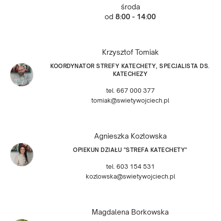
środa
od
8:00 - 14:00
Krzysztof Tomiak
KOORDYNATOR STREFY KATECHETY, SPECJALISTA DS.
KATECHEZY
tel. 667 000 377
tomiak@swietywojciech.pl
Agnieszka Kozłowska
OPIEKUN DZIAŁU "STREFA KATECHETY"
tel. 603 154 531
kozlowska@swietywojciech.pl
Magdalena Borkowska