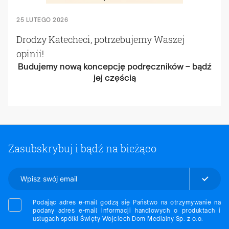
25 LUTEGO 2026
Drodzy Katecheci, potrzebujemy Waszej
opinii!
Budujemy nową koncepcję podręczników – bądź
jej częścią
Zasubskrybuj i bądź na bieżąco
Podając adres e-mail godzą się Państwo na otrzymywanie na
podany adres e-mail informacji handlowych o produktach i
usługach spółki Święty Wojciech Dom Medialny Sp. z o.o.