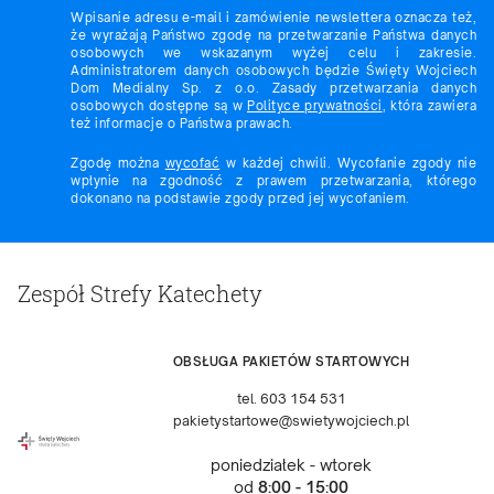
Wpisanie adresu e-mail i zamówienie newslettera oznacza też,
że wyrażają Państwo zgodę na przetwarzanie Państwa danych
osobowych we wskazanym wyżej celu i zakresie.
Administratorem danych osobowych będzie Święty Wojciech
Dom Medialny Sp. z o.o. Zasady przetwarzania danych
osobowych dostępne są w
Polityce prywatności
, która zawiera
też informacje o Państwa prawach.
Zgodę można
wycofać
w każdej chwili. Wycofanie zgody nie
wpłynie na zgodność z prawem przetwarzania, którego
dokonano na podstawie zgody przed jej wycofaniem.
Zespół Strefy Katechety
OBSŁUGA PAKIETÓW STARTOWYCH
tel. 603 154 531
pakietystartowe@swietywojciech.pl
poniedziałek - wtorek
od
8:00 - 15:00