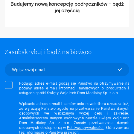
Budujemy nową koncepcję podręczników – bądź
jej częścią
Zasubskrybuj i bądź na bieżąco
Podając adres e-mail godzą się Państwo na otrzymywanie na
podany adres e-mail informacji handlowych o produktach i
usługach spółki Święty Wojciech Dom Medialny Sp. z o.o.
Wpisanie adresu e-mail i zamówienie newslettera oznacza też,
że wyrażają Państwo zgodę na przetwarzanie Państwa danych
osobowych we wskazanym wyżej celu i zakresie.
Administratorem danych osobowych będzie Święty Wojciech
Dom Medialny Sp. z o.o. Zasady przetwarzania danych
osobowych dostępne są w
Polityce prywatności
, która zawiera
też informacje o Państwa prawach.