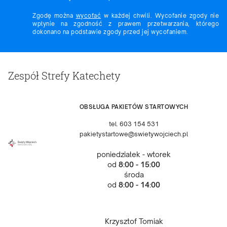
Zgodę można
wycofać
w każdej chwili. Wycofanie zgody nie
wpłynie na zgodność z prawem przetwarzania, którego
dokonano na podstawie zgody przed jej wycofaniem.
Zespół Strefy Katechety
OBSŁUGA PAKIETÓW STARTOWYCH
tel. 603 154 531
pakietystartowe@swietywojciech.pl
poniedziałek - wtorek
od
8:00 - 15:00
środa
od
8:00 - 14:00
Krzysztof Tomiak