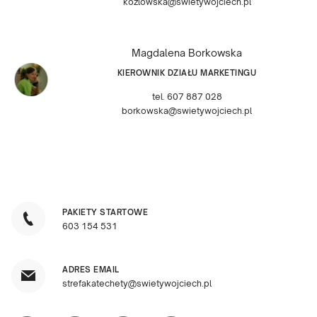
kozlowska@swietywojciech.pl
Magdalena Borkowska
KIEROWNIK DZIAŁU MARKETINGU
tel. 607 887 028
borkowska@swietywojciech.pl
PAKIETY STARTOWE
603 154 531
ADRES EMAIL
strefakatechety@swietywojciech.pl