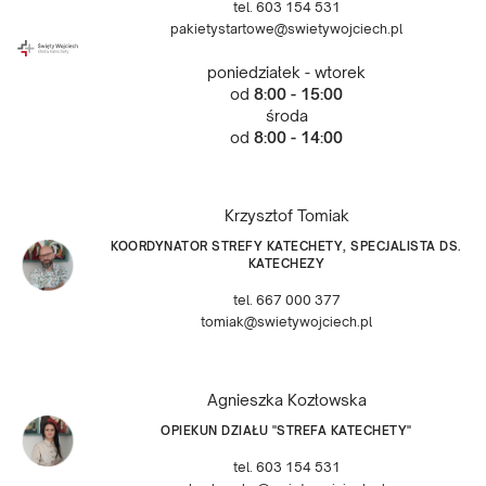
tel. 603 154 531
pakietystartowe@swietywojciech.pl
poniedziałek - wtorek
od
8:00 - 15:00
środa
od
8:00 - 14:00
Krzysztof Tomiak
KOORDYNATOR STREFY KATECHETY, SPECJALISTA DS.
KATECHEZY
tel. 667 000 377
tomiak@swietywojciech.pl
Agnieszka Kozłowska
OPIEKUN DZIAŁU "STREFA KATECHETY"
tel. 603 154 531