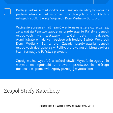
Podając adres e-mail godzą się Państwo na otrzymywanie na
podany adres e-mail informacji handlowych o produktach i
usługach spółki Święty Wojciech Dom Medialny Sp. z o.o.
Wpisanie adresu e-mail i zamówienie newslettera oznacza też,
że wyrażają Państwo zgodę na przetwarzanie Państwa danych
osobowych we wskazanym wyżej celu i zakresie.
Administratorem danych osobowych będzie Święty Wojciech
Dom Medialny Sp. z o.o. Zasady przetwarzania danych
osobowych dostępne są w
Polityce prywatności
, która zawiera
też informacje o Państwa prawach.
Zgodę można
wycofać
w każdej chwili. Wycofanie zgody nie
wpłynie na zgodność z prawem przetwarzania, którego
dokonano na podstawie zgody przed jej wycofaniem.
Zespół Strefy Katechety
OBSŁUGA PAKIETÓW STARTOWYCH