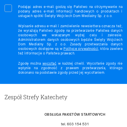
Podając adres e-mail godzą się Państwo na otrzymywanie na
podany adres e-mail informacji handlowych o produktach i
usługach spółki Święty Wojciech Dom Medialny Sp. z o.o.
Wpisanie adresu e-mail i zamówienie newslettera oznacza też,
że wyrażają Państwo zgodę na przetwarzanie Państwa danych
osobowych we wskazanym wyżej celu i zakresie.
Administratorem danych osobowych będzie Święty Wojciech
Dom Medialny Sp. z o.o. Zasady przetwarzania danych
osobowych dostępne są w
Polityce prywatności
, która zawiera
też informacje o Państwa prawach.
Zgodę można
wycofać
w każdej chwili. Wycofanie zgody nie
wpłynie na zgodność z prawem przetwarzania, którego
dokonano na podstawie zgody przed jej wycofaniem.
Zespół Strefy Katechety
OBSŁUGA PAKIETÓW STARTOWYCH
tel. 603 154 531