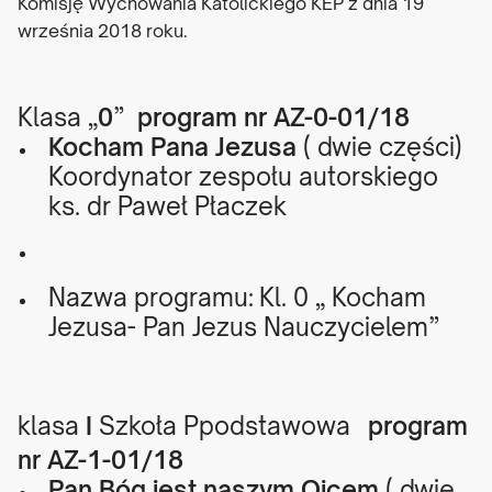
Komisję Wychowania Katolickiego KEP z dnia 19
września 2018 roku.
Klasa „
0
”
program nr AZ-0-01/18
Kocham Pana Jezusa
( dwie części)
Koordynator zespołu autorskiego
ks. dr Paweł Płaczek
Nazwa programu: Kl. 0 „ Kocham
Jezusa- Pan Jezus Nauczycielem”
klasa
I
Szkoła Ppodstawowa
program
nr AZ-1-01/18
Pan Bóg jest naszym Ojcem
( dwie