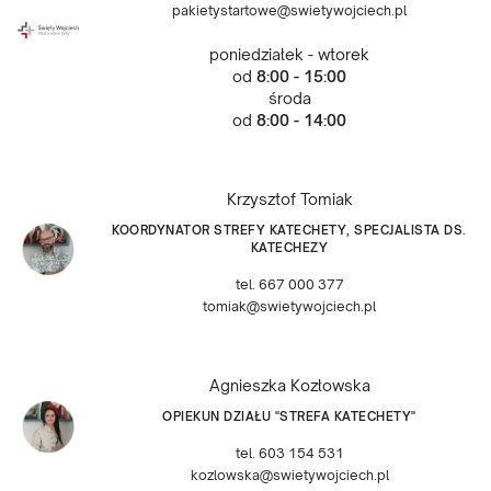
pakietystartowe@swietywojciech.pl
poniedziałek - wtorek
od
8:00 - 15:00
środa
od
8:00 - 14:00
Krzysztof Tomiak
KOORDYNATOR STREFY KATECHETY, SPECJALISTA DS.
KATECHEZY
tel. 667 000 377
tomiak@swietywojciech.pl
Agnieszka Kozłowska
OPIEKUN DZIAŁU "STREFA KATECHETY"
tel. 603 154 531
kozlowska@swietywojciech.pl