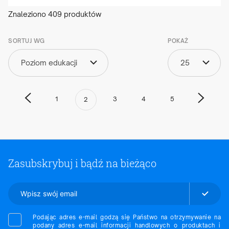
Znaleziono
409
produktów
SORTUJ WG
POKAŻ
Poziom edukacji
25
1
3
4
5
2
Zasubskrybuj i bądź na bieżąco
Podając adres e-mail godzą się Państwo na otrzymywanie na
podany adres e-mail informacji handlowych o produktach i