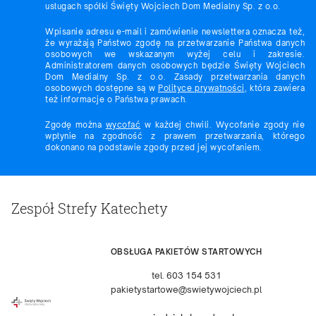
usługach spółki Święty Wojciech Dom Medialny Sp. z o.o.
Wpisanie adresu e-mail i zamówienie newslettera oznacza też,
że wyrażają Państwo zgodę na przetwarzanie Państwa danych
osobowych we wskazanym wyżej celu i zakresie.
Administratorem danych osobowych będzie Święty Wojciech
Dom Medialny Sp. z o.o. Zasady przetwarzania danych
osobowych dostępne są w
Polityce prywatności
, która zawiera
też informacje o Państwa prawach.
Zgodę można
wycofać
w każdej chwili. Wycofanie zgody nie
wpłynie na zgodność z prawem przetwarzania, którego
dokonano na podstawie zgody przed jej wycofaniem.
Zespół Strefy Katechety
OBSŁUGA PAKIETÓW STARTOWYCH
tel. 603 154 531
pakietystartowe@swietywojciech.pl