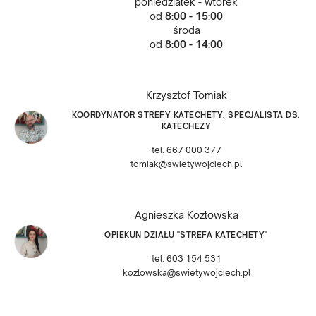
poniedziałek - wtorek
od
8:00 - 15:00
środa
od
8:00 - 14:00
Krzysztof Tomiak
KOORDYNATOR STREFY KATECHETY, SPECJALISTA DS.
KATECHEZY
tel. 667 000 377
tomiak@swietywojciech.pl
Agnieszka Kozłowska
OPIEKUN DZIAŁU "STREFA KATECHETY"
tel. 603 154 531
kozlowska@swietywojciech.pl