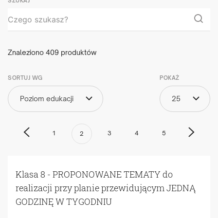
SZUKAJ
Znaleziono
409
produktów
SORTUJ WG
POKAŻ
Poziom edukacji
25
1
3
4
5
2
Klasa 8 - PROPONOWANE TEMATY do
realizacji przy planie przewidującym JEDNĄ
GODZINĘ W TYGODNIU